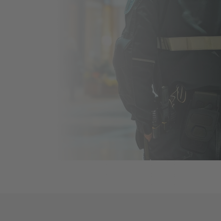
n
setzen Sie auf einen zuverlässigen Partner
heit von Personen oder eines Objekts. Wir
ienstleistungen, die auf Ihre individuellen
trauen Sie unserer Expertise und unserem
utz in jeder Situation zu gewährleisten.
n unseres Sicherhei